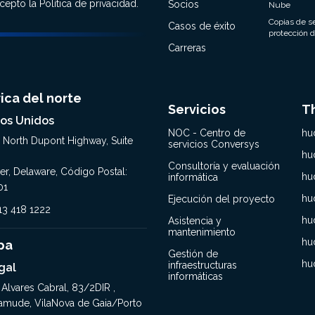
acepto la
Política de privacidad
.
Socios
Nube
Copias de s
Casos de éxito
protección d
Carreras
ica del norte
Servicios
T
os Unidos
NOC - Centro de
hu
, North Dupont Highway, Suite
servicios Conversys
hu
Consultoría y evaluación
er, Delaware, Código Postal:
hu
informática
01
hu
Ejecución del proyecto
413 418 1222
hu
Asistencia y
mantenimiento
hu
pa
Gestión de
hu
infraestructuras
gal
informáticas
 Alvares Cabral, 83/2DIR ,
amude, VilaNova de Gaia/Porto