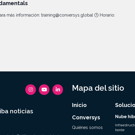
ndamentals
 más información: training@conversys.global 🕒 Horario:
Mapa del sitio
Inicio
Soluci
iba noticias
Conversys
Nube híb
Infraestruct
Quiénes somos
borde