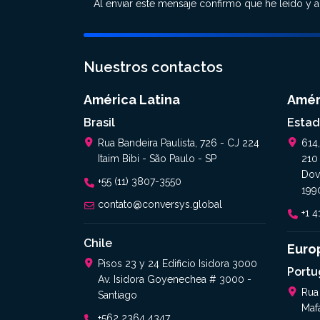
Al enviar este mensaje confirmo que he leído y 
Nuestros contactos
América Latina
Amér
Brasil
Estad
Rua Bandeira Paulista, 726 - CJ 224
614
Itaim Bibi - São Paulo - SP
210
Dov
+55 (11) 3807-3550
199
contato@conversys.global
+1 
Chile
Euro
Pisos 23 y 24 Edificio Isidora 3000
Portu
Av. Isidora Goyenechea # 3000 -
Rua
Santiago
Maf
+562 2364 4347