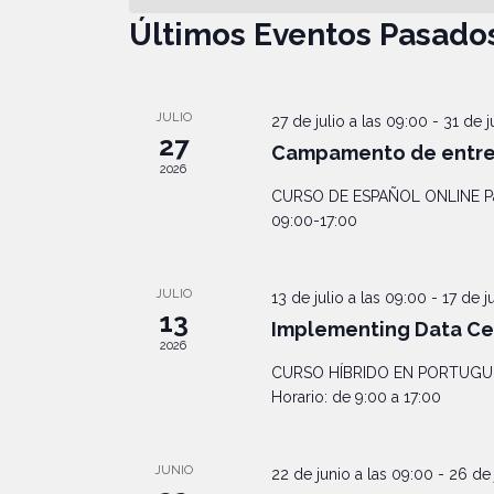
Navegación
clave.
Últimos Eventos Pasado
JULIO
27 de julio a las 09:00
-
31 de j
27
Campamento de entren
2026
CURSO DE ESPAÑOL ONLINE Para
09:00-17:00
JULIO
13 de julio a las 09:00
-
17 de ju
13
Implementing Data Ce
2026
CURSO HÍBRIDO EN PORTUGUÉS 
Horario: de 9:00 a 17:00
JUNIO
22 de junio a las 09:00
-
26 de 