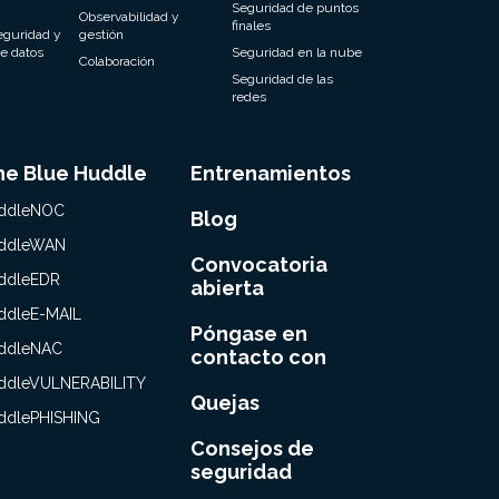
Seguridad de puntos
Observabilidad y
finales
eguridad y
gestión
e datos
Seguridad en la nube
Colaboración
Seguridad de las
redes
he Blue Huddle
Entrenamientos
ddleNOC
Blog
ddleWAN
Convocatoria
ddleEDR
abierta
ddleE-MAIL
Póngase en
ddleNAC
contacto con
ddleVULNERABILITY
Quejas
ddlePHISHING
Consejos de
seguridad