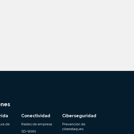
ones
rida
Conectividad
Ciberseguridad
ura de
Redes de empresa
Prevención de
ciberataques
SD-WAN