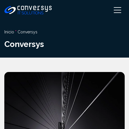
Pular
para
el
contenido
Inicio
"
Conversys
Conversys