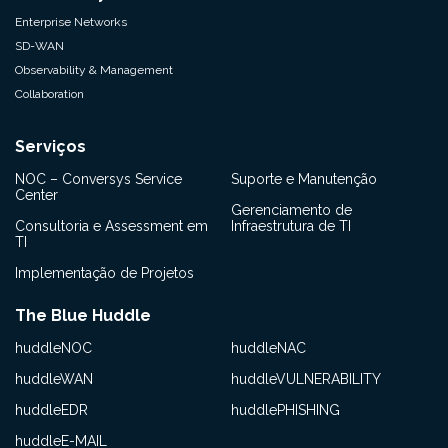
Enterprise Networks
SD-WAN
Observability & Management
Collaboration
Serviços
NOC – Conversys Service
Suporte e Manutenção
Center
Gerenciamento de
Consultoria e Assessment em
Infraestrutura de TI
TI
Implementação de Projetos
The Blue Huddle
huddleNOC
huddleNAC
huddleWAN
huddleVULNERABILITY
huddleEDR
huddlePHISHING
huddleE-MAIL