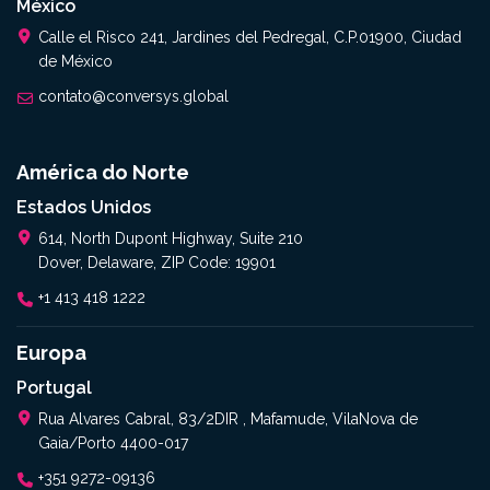
México
Calle el Risco 241, Jardines del Pedregal, C.P.01900, Ciudad
de México
contato@conversys.global
América do Norte
Estados Unidos
614, North Dupont Highway, Suite 210
Dover, Delaware, ZIP Code: 19901
+1 413 418 1222
Europa
Portugal
Rua Alvares Cabral, 83/2DIR , Mafamude, VilaNova de
Gaia/Porto 4400-017
+351 9272-09136