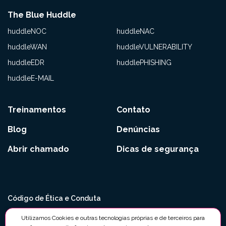
The Blue Huddle
huddleNOC
huddleNAC
huddleWAN
huddleVULNERABILITY
huddleEDR
huddlePHISHING
huddleE-MAIL
Treinamentos
Contato
Blog
Denúncias
Abrir chamado
Dicas de segurança
Código de Ética e Conduta
Políticas Anticorrupção e Antissuborno
Utilizamos Cookies e outras tecnologias próprias e de terceiros para