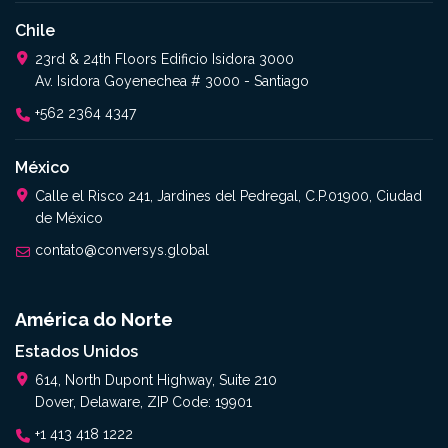
Chile
23rd & 24th Floors Edificio Isidora 3000
Av. Isidora Goyenechea # 3000 - Santiago
+562 2364 4347​
México
Calle el Risco 241, Jardines del Pedregal, C.P.01900, Ciudad
de México
contato@conversys.global
América do Norte
Estados Unidos
614, North Dupont Highway, Suite 210
Dover, Delaware, ZIP Code: 19901
+1 413 418 1222