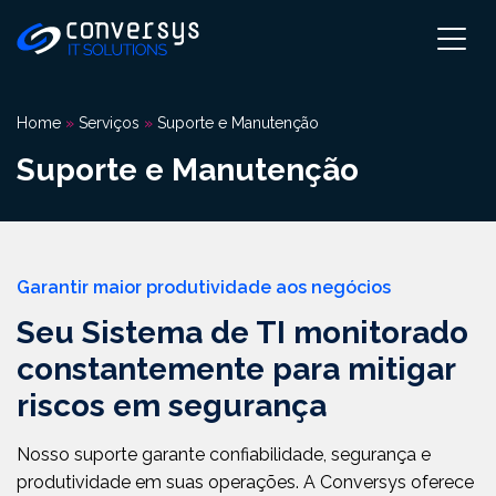
Pular
para
o
conteúdo
Home
»
Serviços
»
Suporte e Manutenção
Suporte e Manutenção
Garantir maior produtividade aos negócios
Seu Sistema de TI monitorado
constantemente para mitigar
riscos em segurança
Nosso suporte garante confiabilidade, segurança e
produtividade em suas operações. A Conversys oferece