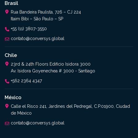
Brasil
Rua Bandeira Paulista, 726 – CJ 224
Itaim Bibi – São Paulo – SP
+55 (11) 3807-3550
contato@conversys.global
Chile
23rd & 24th Floors Edificio Isidora 3000
Av. Isidora Goyenechea # 3000 - Santiago
+562 2364 4347​
México
Calle el Risco 241, Jardines del Pedregal, C.P.01900, Ciudad
de México
contato@conversys.global