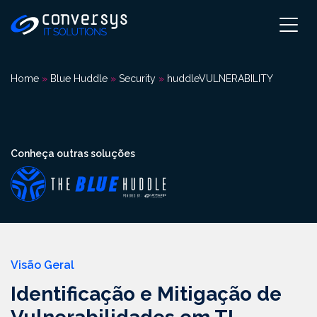
Pular
para
o
conteúdo
Home
»
Blue Huddle
»
Security
»
huddleVULNERABILITY
Conheça outras soluções
Visão Geral
Identificação e Mitigação de