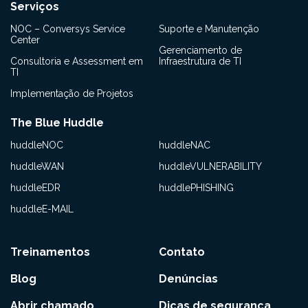
Serviços
NOC – Conversys Service
Suporte e Manutenção
Center
Gerenciamento de
Consultoria e Assessment em
Infraestrutura de TI
TI
Implementação de Projetos
The Blue Huddle
huddleNOC
huddleNAC
huddleWAN
huddleVULNERABILITY
huddleEDR
huddlePHISHING
huddleE-MAIL
Treinamentos
Contato
Blog
Denúncias
Abrir chamado
Dicas de segurança