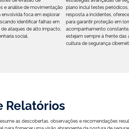
 testes de evasão de
estratégias avançadas de se
os e análise de movimentação
plano inclui testes periódicos
m envolvida foca em explorar
resposta a incidentes, ofere
cando identificar falhas em
para garantir proteção em l
 de ataques de alto impacto,
acompanhamento constante, 
haria social.
estejam sempre à frente da
cultura de segurança cibernéti
 Relatórios
resume as descobertas, observações e recomendações result
cial para fornecer uma visão abrangente da postura de segur