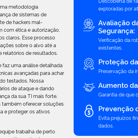
Descoberta de fa
 uma metodologia
exploradas por a
urança de sistemas de
Avaliação da
nte de hackers mal-
Segurança:
m com ética e autorização,
os claros. Esse processo
Verificação da r
mações sobre o alvo até a
existentes.
 relatórios de resultados.
Proteção da
faz uma análise detalhada
Preservação da i
écnicas avançadas para achar
ndo testados. Nossa
Aumento da 
ários de ataque e dando
Garantia de que o
nça da sua TI mais forte.
as também oferecer soluções
Prevenção d
ça e proteger os ativos
Evita prejuízos f
dados.
 equipe trabalha de perto