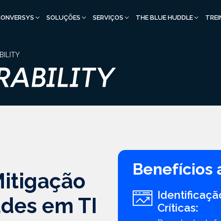
CONVERSYS
SOLUÇÕES
SERVIÇOS
THE BLUE HUDDLE
TRE
BILITY
Benefícios 
Mitigação
Identificaçã
ades em TI
Críticas: