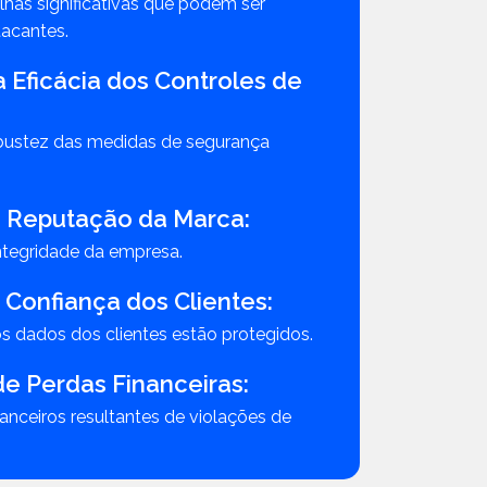
lhas significativas que podem ser
tacantes.
 Eficácia dos Controles de
obustez das medidas de segurança
 Reputação da Marca:
ntegridade da empresa.
Confiança dos Clientes:
s dados dos clientes estão protegidos.
e Perdas Financeiras:
inanceiros resultantes de violações de