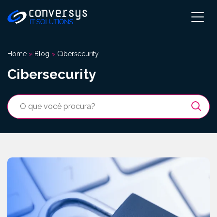
Pular
para
o
conteúdo
Home
»
Blog
»
Cibersecurity
Cibersecurity