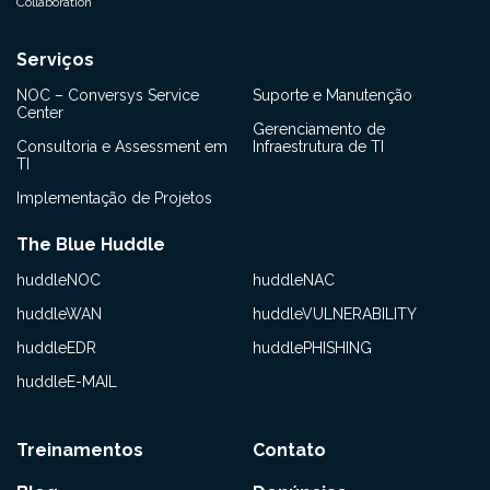
Collaboration
Serviços
NOC – Conversys Service
Suporte e Manutenção
Center
Gerenciamento de
Consultoria e Assessment em
Infraestrutura de TI
TI
Implementação de Projetos
The Blue Huddle
huddleNOC
huddleNAC
huddleWAN
huddleVULNERABILITY
huddleEDR
huddlePHISHING
huddleE-MAIL
Treinamentos
Contato