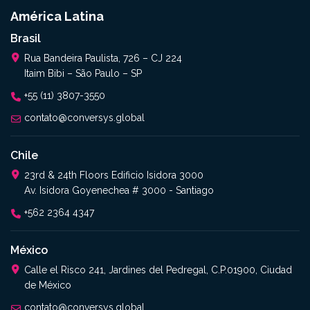
América Latina
Brasil
Rua Bandeira Paulista, 726 – CJ 224
Itaim Bibi – São Paulo – SP
+55 (11) 3807-3550
contato@conversys.global
Chile
23rd & 24th Floors Edificio Isidora 3000
Av. Isidora Goyenechea # 3000 - Santiago
+562 2364 4347​
México
Calle el Risco 241, Jardines del Pedregal, C.P.01900, Ciudad
de México
contato@conversys.global