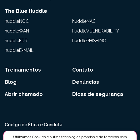
The Blue Huddle
huddleNOC
huddleNAC
huddleWAN
huddleVULNERABILITY
huddleEDR
huddlePHISHING
huddleE-MAIL
Treinamentos
Contato
Blog
Denúncias
Abrir chamado
Dicas de segurança
Código de Ética e Conduta
Políticas Anticorrupção e Antissuborno
Utilizamos Cookies e outras tecnologias próprias e de terceiros para