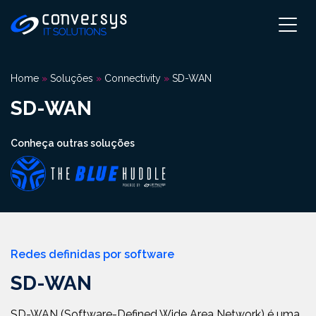
Pular
para
o
conteúdo
Home
»
Soluções
»
Connectivity
»
SD-WAN
SD-WAN
Conheça outras soluções
Redes definidas por software
SD-WAN
SD-WAN (Software-Defined Wide Area Network) é uma