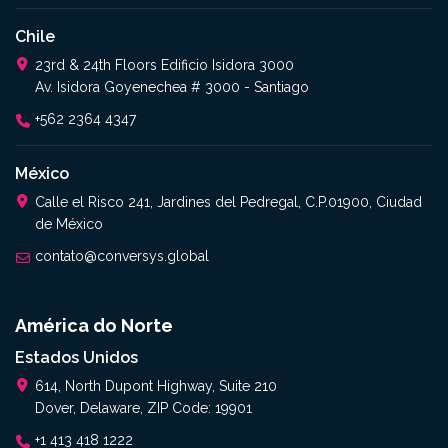
Chile
23rd & 24th Floors Edificio Isidora 3000
Av. Isidora Goyenechea # 3000 - Santiago
+562 2364 4347​
México
Calle el Risco 241, Jardines del Pedregal, C.P.01900, Ciudad
de México
contato@conversys.global
América do Norte
Estados Unidos
614, North Dupont Highway, Suite 210
Dover, Delaware, ZIP Code: 19901
+1 413 418 1222