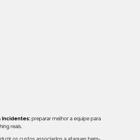
 Incidentes:
preparar melhor a equipe para
ing reais.
duzir os custos associados a ataques bem-