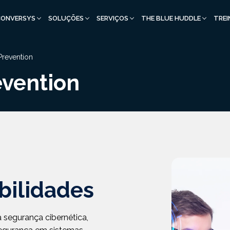
CONVERSYS
SOLUÇÕES
SERVIÇOS
THE BLUE HUDDLE
TRE
Prevention
evention
bilidades
a segurança cibernética,