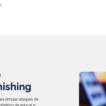
s
g
ishing
ra simular ataques de
objetivo de educar e