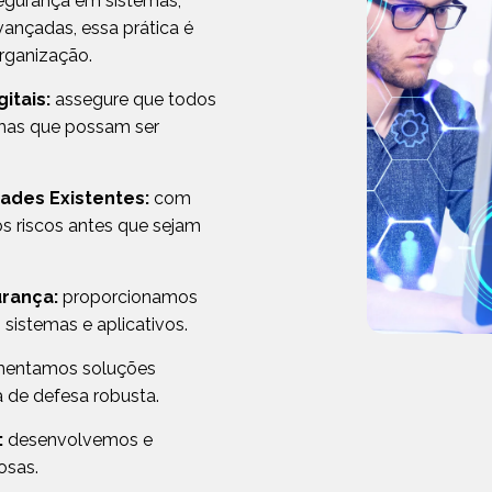
 segurança em sistemas,
vançadas, essa prática é
organização.
itais:
assegure que todos
lhas que possam ser
ades Existentes:
com
os riscos antes que sejam
rança:
proporcionamos
sistemas e aplicativos.
entamos soluções
a de defesa robusta.
:
desenvolvemos e
osas.