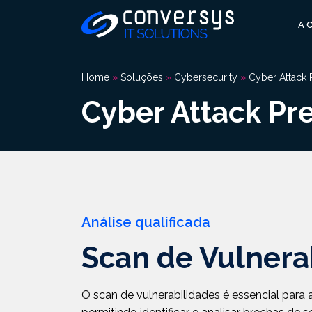
Pular
para
A 
o
conteúdo
Home
»
Soluções
»
Cybersecurity
»
Cyber Attack 
Cyber Attack Pr
Análise qualificada
Scan de Vulnera
O scan de vulnerabilidades é essencial para 