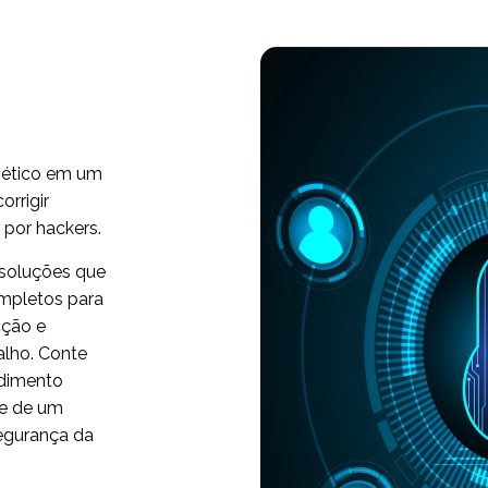
nético em um
orrigir
 por hackers.
 soluções que
ompletos para
cção e
alho. Conte
edimento
se de um
segurança da