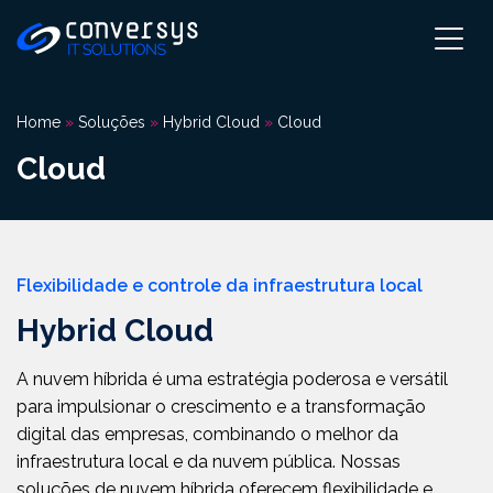
Pular
para
o
conteúdo
Home
»
Soluções
»
Hybrid Cloud
»
Cloud
Cloud
Flexibilidade e controle da infraestrutura local
Hybrid Cloud
A nuvem híbrida é uma estratégia poderosa e versátil
para impulsionar o crescimento e a transformação
digital das empresas, combinando o melhor da
infraestrutura local e da nuvem pública. Nossas
soluções de nuvem híbrida oferecem flexibilidade e