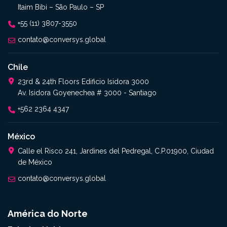
Itaim Bibi – São Paulo – SP
+55 (11) 3807-3550
contato@conversys.global
Chile
23rd & 24th Floors Edificio Isidora 3000
Av. Isidora Goyenechea # 3000 - Santiago
+562 2364 4347​
México
Calle el Risco 241, Jardines del Pedregal, C.P.01900, Ciudad
de México
contato@conversys.global
América do Norte