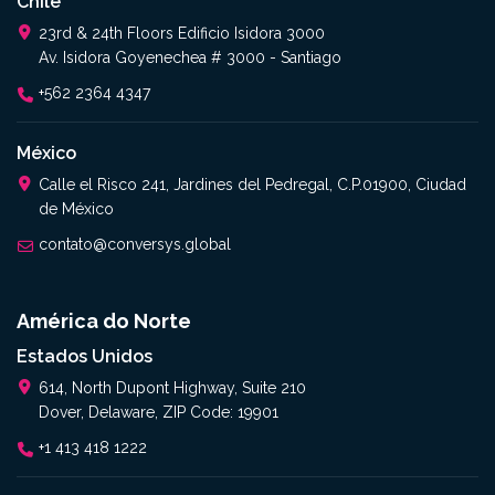
Chile
23rd & 24th Floors Edificio Isidora 3000
Av. Isidora Goyenechea # 3000 - Santiago
+562 2364 4347​
México
Calle el Risco 241, Jardines del Pedregal, C.P.01900, Ciudad
de México
contato@conversys.global
América do Norte
Estados Unidos
614, North Dupont Highway, Suite 210
Dover, Delaware, ZIP Code: 19901
+1 413 418 1222