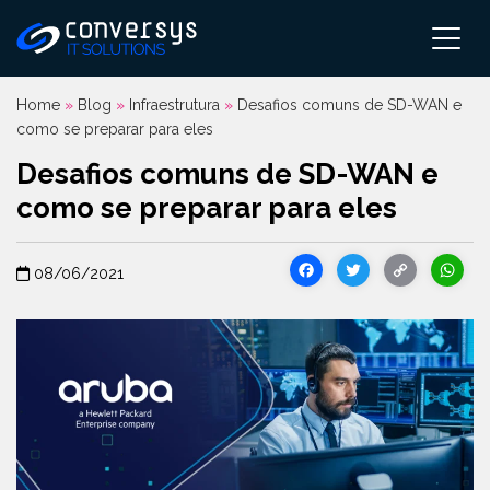
Pular
para
o
conteúdo
Home
»
Blog
»
Infraestrutura
»
Desafios comuns de SD-WAN e
como se preparar para eles
Desafios comuns de SD-WAN e
como se preparar para eles
Facebook
Twitter
Cop
08/06/2021
Link