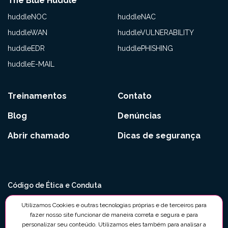
The Blue Huddle
huddleNOC
huddleNAC
huddleWAN
huddleVULNERABILITY
huddleEDR
huddlePHISHING
huddleE-MAIL
Treinamentos
Contato
Blog
Denúncias
Abrir chamado
Dicas de segurança
Código de Ética e Conduta
Políticas Anticorrupção e Antissuborno
Utilizamos Cookies e outras tecnologias próprias e de terceiros para
fazer nosso site funcionar de maneira correta e segura e para
Política de Segurança da Informação
personalizar seu conteúdo. Utilizamos eles também para analisar a