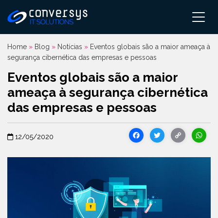
Pular
para
o
conteúdo
Home
»
Blog
»
Notícias
»
Eventos globais são a maior ameaça à
segurança cibernética das empresas e pessoas
Eventos globais são a maior
ameaça à segurança cibernética
das empresas e pessoas
Facebook
Twitter
Cop
12/05/2020
Link