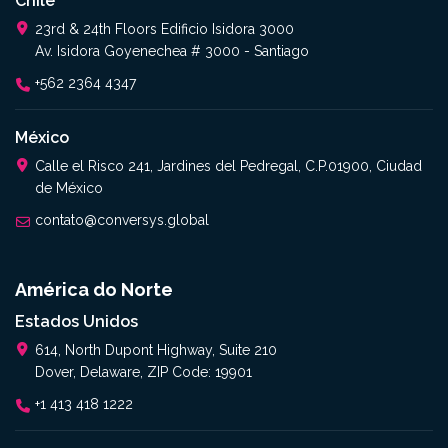
Chile
23rd & 24th Floors Edificio Isidora 3000
Av. Isidora Goyenechea # 3000 - Santiago
+562 2364 4347​
México
Calle el Risco 241, Jardines del Pedregal, C.P.01900, Ciudad
de México
contato@conversys.global
América do Norte
Estados Unidos
614, North Dupont Highway, Suite 210
Dover, Delaware, ZIP Code: 19901
+1 413 418 1222