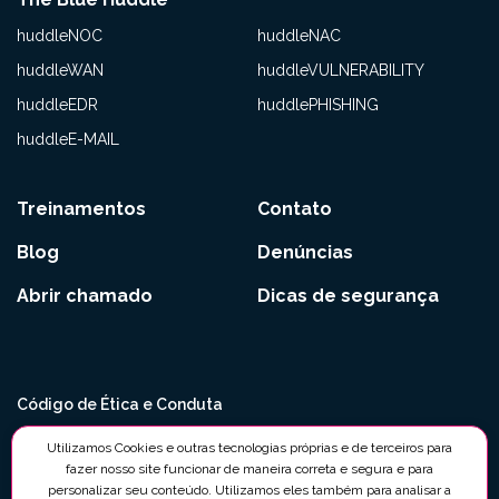
huddleNOC
huddleNAC
huddleWAN
huddleVULNERABILITY
huddleEDR
huddlePHISHING
huddleE-MAIL
Treinamentos
Contato
Blog
Denúncias
Abrir chamado
Dicas de segurança
Código de Ética e Conduta
Políticas Anticorrupção e Antissuborno
Utilizamos Cookies e outras tecnologias próprias e de terceiros para
fazer nosso site funcionar de maneira correta e segura e para
Política de Segurança da Informação
personalizar seu conteúdo. Utilizamos eles também para analisar a