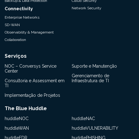
Backup & Data Protection
Cloud Security
Network Security
Connectivity
Enterprise Networks
SD-WAN
Observability & Management
Collaboration
Serviços
NOC – Conversys Service
Suporte e Manutenção
Center
Gerenciamento de
Consultoria e Assessment em
Infraestrutura de TI
TI
Implementação de Projetos
The Blue Huddle
huddleNOC
huddleNAC
huddleWAN
huddleVULNERABILITY
huddleEDR
huddlePHISHING