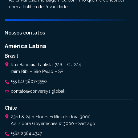
Ao enviar esta mensagem eu confirmo que li e concordei
com a
Política de Privacidade
.
Nossos contatos
América Latina
Brasil
Rua Bandeira Paulista, 726 – CJ 224
Itaim Bibi – São Paulo – SP
+55 (11) 3807-3550
contato@conversys.global
Chile
23rd & 24th Floors Edificio Isidora 3000
Av. Isidora Goyenechea # 3000 - Santiago
+562 2364 4347​