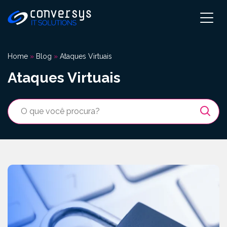
Pular
para
o
conteúdo
Home
»
Blog
»
Ataques Virtuais
Ataques Virtuais