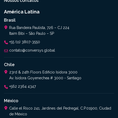
Nossos contatos
América Latina
Brasil
Rua Bandeira Paulista, 726 – CJ 224
Itaim Bibi – São Paulo – SP
+55 (11) 3807-3550
contato@conversys.global
Chile
23rd & 24th Floors Edificio Isidora 3000
Av. Isidora Goyenechea # 3000 - Santiago
+562 2364 4347​
México
Calle el Risco 241, Jardines del Pedregal, C.P.01900, Ciudad
de México