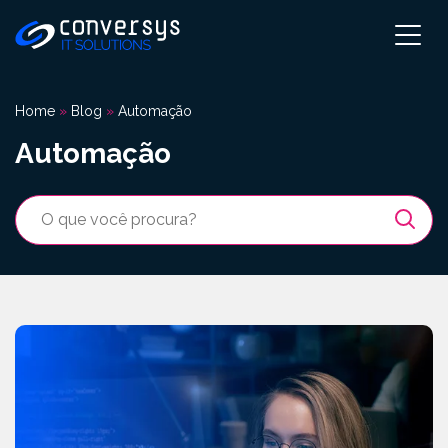
Pular
para
o
conteúdo
Home
»
Blog
»
Automação
Automação