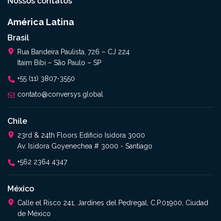
Nossos contatos
América Latina
Brasil
Rua Bandeira Paulista, 726 – CJ 224
Itaim Bibi – São Paulo – SP
+55 (11) 3807-3550
contato@conversys.global
Chile
23rd & 24th Floors Edificio Isidora 3000
Av. Isidora Goyenechea # 3000 - Santiago
+562 2364 4347​
México
Calle el Risco 241, Jardines del Pedregal, C.P.01900, Ciudad
de México