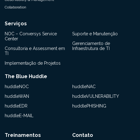
Collaboration
Serviços
NOC – Conversys Service
Suporte e Manutenção
Center
Gerenciamento de
Consultoria e Assessment em
Infraestrutura de TI
TI
Implementação de Projetos
The Blue Huddle
huddleNOC
huddleNAC
huddleWAN
huddleVULNERABILITY
huddleEDR
huddlePHISHING
huddleE-MAIL
Treinamentos
Contato