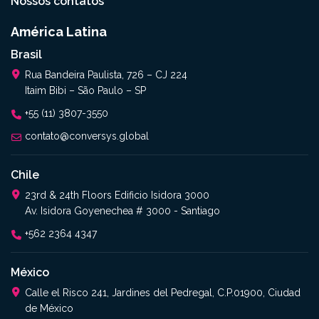
Nossos contatos
América Latina
Brasil
Rua Bandeira Paulista, 726 – CJ 224
Itaim Bibi – São Paulo – SP
+55 (11) 3807-3550
contato@conversys.global
Chile
23rd & 24th Floors Edificio Isidora 3000
Av. Isidora Goyenechea # 3000 - Santiago
+562 2364 4347​
México
Calle el Risco 241, Jardines del Pedregal, C.P.01900, Ciudad
de México