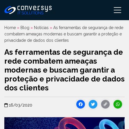
Pular
para
o
conteúdo
Home
»
Blog
»
Notícias
»
As ferramentas de segurança de rede
combatem ameaças modernas e buscam garantir a proteção e
privacidade de dados dos clientes
As ferramentas de segurança de
rede combatem ameaças
modernas e buscam garantir a
proteção e privacidade de dados
dos clientes
Facebook
Twitter
Cop
16/03/2020
Link