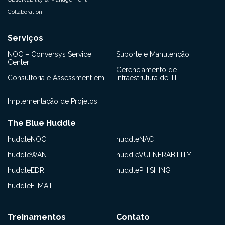
Collaboration
Serviços
NOC – Conversys Service
Suporte e Manutenção
Center
Gerenciamento de
Consultoria e Assessment em
Infraestrutura de TI
TI
Implementação de Projetos
The Blue Huddle
huddleNOC
huddleNAC
huddleWAN
huddleVULNERABILITY
huddleEDR
huddlePHISHING
huddleE-MAIL
Treinamentos
Contato