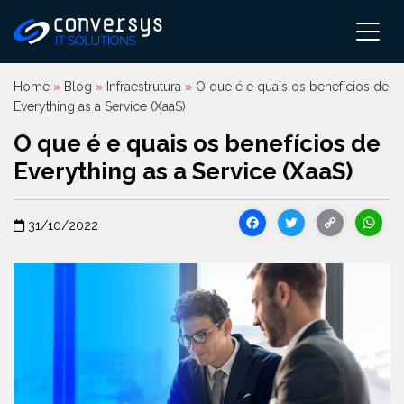
Pular
para
o
conteúdo
Home
»
Blog
»
Infraestrutura
»
O que é e quais os benefícios de
Everything as a Service (XaaS)
O que é e quais os benefícios de
Everything as a Service (XaaS)
Facebook
Twitter
Cop
31/10/2022
Link