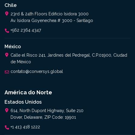
Chile
23rd & 24th Floors Edificio Isidora 3000
Av. Isidora Goyenechea # 3000 - Santiago
+562 2364 4347​
México
Calle el Risco 241, Jardines del Pedregal, C.P.01900, Ciudad
de México
contato@conversys.global
América do Norte
Estados Unidos
614, North Dupont Highway, Suite 210
Dover, Delaware, ZIP Code: 19901
+1 413 418 1222