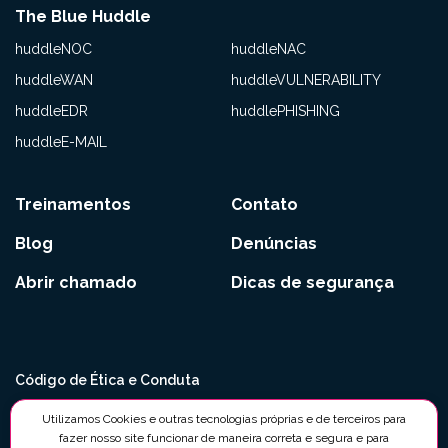
The Blue Huddle
huddleNOC
huddleNAC
huddleWAN
huddleVULNERABILITY
huddleEDR
huddlePHISHING
huddleE-MAIL
Treinamentos
Contato
Blog
Denúncias
Abrir chamado
Dicas de segurança
Código de Ética e Conduta
Políticas Anticorrupção e Antissuborno
Utilizamos Cookies e outras tecnologias próprias e de terceiros para
fazer nosso site funcionar de maneira correta e segura e para
Política de Segurança da Informação