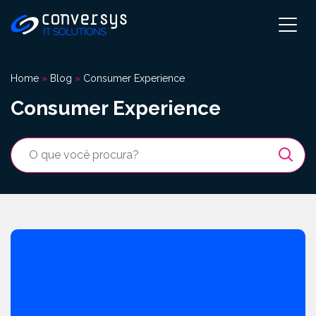
Pular
para
o
conteúdo
Home
»
Blog
»
Consumer Experience
Consumer Experience