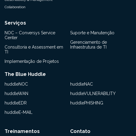
Collaboration
Serviços
NOC – Conversys Service
Suporte e Manutenção
Center
Gerenciamento de
Consultoria e Assessment em
Infraestrutura de TI
TI
Implementação de Projetos
The Blue Huddle
huddleNOC
huddleNAC
huddleWAN
huddleVULNERABILITY
huddleEDR
huddlePHISHING
huddleE-MAIL
Treinamentos
Contato