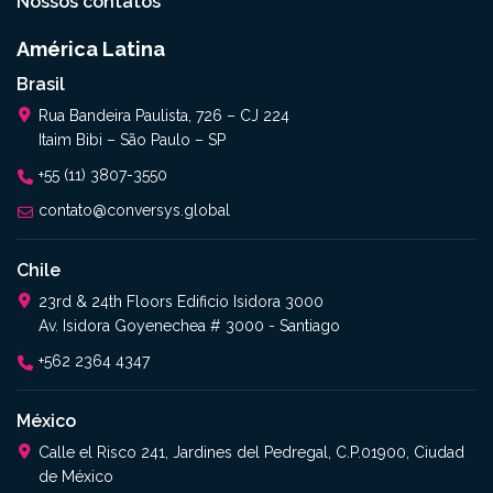
Nossos contatos
América Latina
Brasil
Rua Bandeira Paulista, 726 – CJ 224
Itaim Bibi – São Paulo – SP
+55 (11) 3807-3550
contato@conversys.global
Chile
23rd & 24th Floors Edificio Isidora 3000
Av. Isidora Goyenechea # 3000 - Santiago
+562 2364 4347​
México
Calle el Risco 241, Jardines del Pedregal, C.P.01900, Ciudad
de México