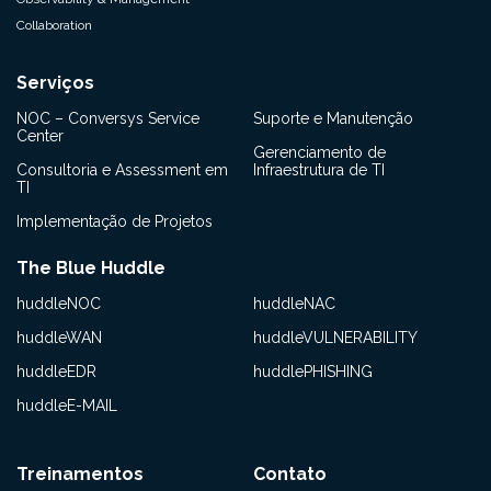
Collaboration
Serviços
NOC – Conversys Service
Suporte e Manutenção
Center
Gerenciamento de
Consultoria e Assessment em
Infraestrutura de TI
TI
Implementação de Projetos
The Blue Huddle
huddleNOC
huddleNAC
huddleWAN
huddleVULNERABILITY
huddleEDR
huddlePHISHING
huddleE-MAIL
Treinamentos
Contato