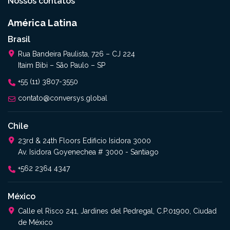
Nossos contatos
América Latina
Brasil
Rua Bandeira Paulista, 726 – CJ 224
Itaim Bibi – São Paulo – SP
+55 (11) 3807-3550
contato@conversys.global
Chile
23rd & 24th Floors Edificio Isidora 3000
Av. Isidora Goyenechea # 3000 - Santiago
+562 2364 4347​
México
Calle el Risco 241, Jardines del Pedregal, C.P.01900, Ciudad
de México