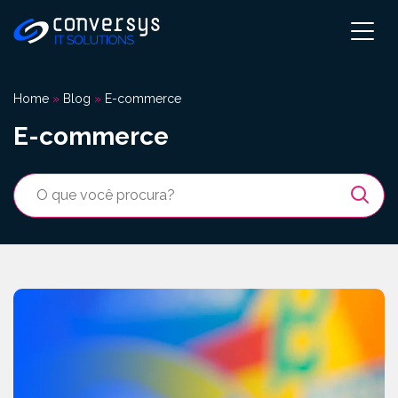
Pular
para
o
conteúdo
Home
»
Blog
»
E-commerce
E-commerce