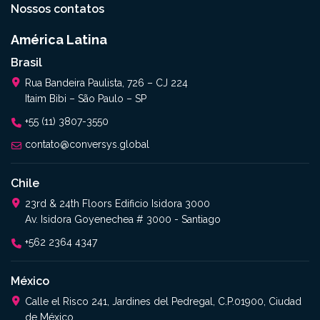
Nossos contatos
América Latina
Brasil
Rua Bandeira Paulista, 726 – CJ 224
Itaim Bibi – São Paulo – SP
+55 (11) 3807-3550
contato@conversys.global
Chile
23rd & 24th Floors Edificio Isidora 3000
Av. Isidora Goyenechea # 3000 - Santiago
+562 2364 4347​
México
Calle el Risco 241, Jardines del Pedregal, C.P.01900, Ciudad
de México