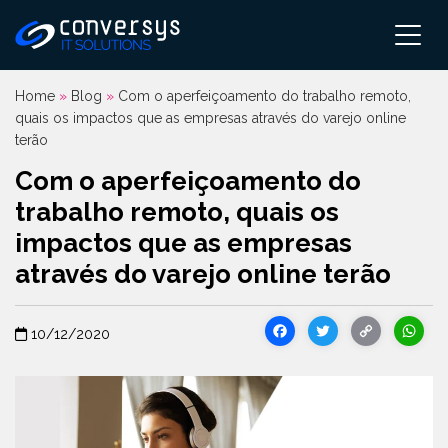
Pular
para
o
conteúdo
Home
»
Blog
»
Com o aperfeiçoamento do trabalho remoto,
quais os impactos que as empresas através do varejo online
terão
Com o aperfeiçoamento do
trabalho remoto, quais os
impactos que as empresas
através do varejo online terão
Facebook
Twitter
Cop
10/12/2020
Link