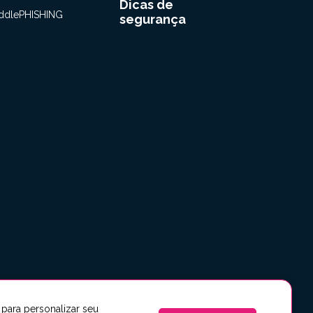
Dicas de
ddlePHISHING
segurança
 para personalizar seu