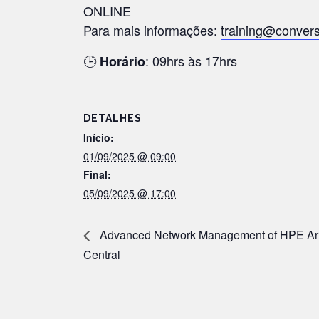
ONLINE
Para mais informações:
training@convers
🕒
: 09hrs às 17hrs
Horário
DETALHES
Início:
01/09/2025 @ 09:00
Final:
05/09/2025 @ 17:00
Advanced Network Management of HPE Ar
Central