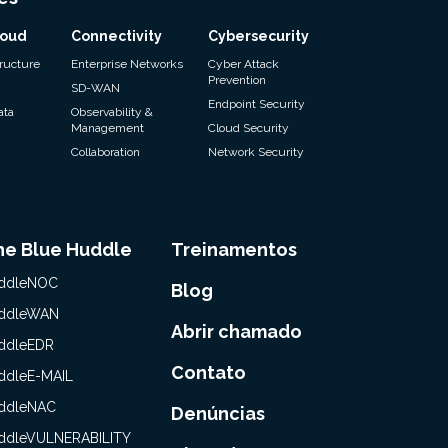
loud
Connectivity
Cybersecurity
tructure
Enterprise Networks
Cyber Attack
Prevention
SD-WAN
Endpoint Security
ata
Observability &
Management
Cloud Security
Collaboration
Network Security
he Blue Huddle
Treinamentos
ddleNOC
Blog
ddleWAN
Abrir chamado
ddleEDR
Contato
ddleE-MAIL
ddleNAC
Denúncias
ddleVULNERABILITY