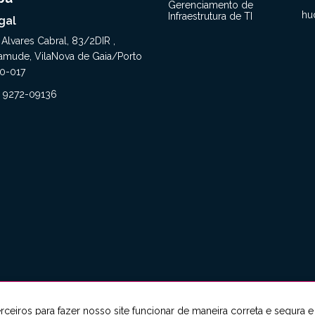
Gerenciamento de
hu
Infraestrutura de TI
gal
 Alvares Cabral, 83/2DIR ,
amude, VilaNova de Gaia/Porto
0-017
1 9272-09136
rrupção e Antissuborno
rceiros para fazer nosso site funcionar de maneira correta e segura e