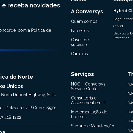
 e receba novidades
A Conversys
Hybrid C
Edge Infras
Quem somos
Cloud
concordei com a
Política de
Parceiros
Backup & D
Protection
Cases de
sucesso
Carreiras
Serviços
T
ica do Norte
NOC – Conversys
hu
os Unidos
Service Center
hu
, North Dupont Highway, Suite
Consultoria e
hu
Assessment em TI
er, Delaware, ZIP Code: 19901
hu
Implementação de
Projetos
413 418 1222
hu
Suporte e Manutenção
hu
pa