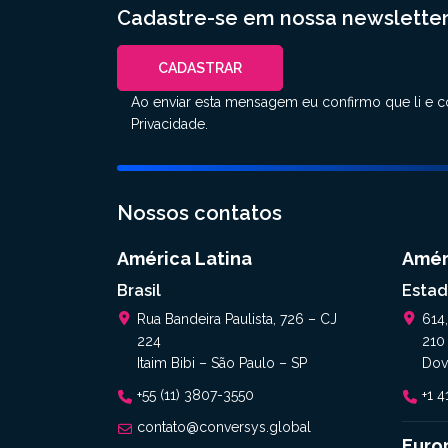
Cadastre-se em nossa newsletter
CADASTRAR
Ao enviar esta mensagem eu confirmo que li e 
Privacidade
.
Nossos contatos
América Latina
Amér
Brasil
Estad
Rua Bandeira Paulista, 726 – CJ
614
224
210
Itaim Bibi – São Paulo – SP
Dov
+55 (11) 3807-3550
+1 
contato@conversys.global
Euro