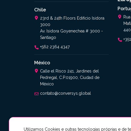
Portu
Chile
Rua
23rd & 24th Floors Edificio Isidora
Maf
3000
440
Av. Isidora Goyenechea # 3000 -
Santiago
+35
+562 2364 4347​
México
Calle el Risco 241, Jardines del
Pedregal, C.P.01900, Ciudad de
México
contato@conversys.global
Código de Ética e Conduta
Políticas Antico
Utilizamos Cookies e outras tecnologias próprias e de te