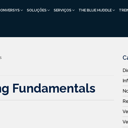
CONVERSYS
SOLUÇÕES
SERVIÇOS
THE BLUE HUDDLE
TRE
C
s
Di
In
ng Fundamentals
No
R
Ve
Ve