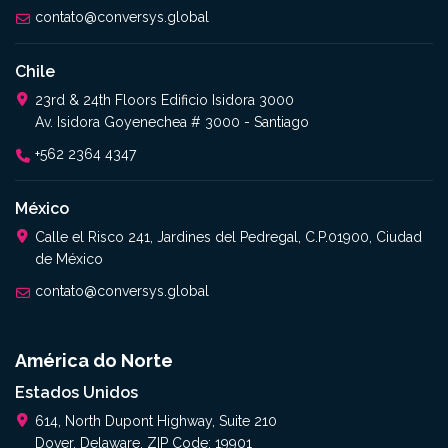
contato@conversys.global
Chile
23rd & 24th Floors Edificio Isidora 3000
Av. Isidora Goyenechea # 3000 - Santiago
+562 2364 4347​
México
Calle el Risco 241, Jardines del Pedregal, C.P.01900, Ciudad
de México
contato@conversys.global
América do Norte
Estados Unidos
614, North Dupont Highway, Suite 210
Dover, Delaware, ZIP Code: 19901