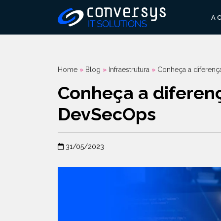
Pular
para
A 
o
conteúdo
Home
»
Blog
»
Infraestrutura
»
Conheça a diferen
Conheça a diferen
DevSecOps
31/05/2023