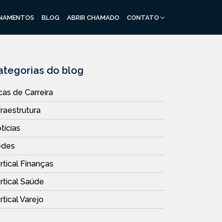
INAMENTOS
BLOG
ABRIR CHAMADO
CONTATO
ategorias do blog
cas de Carreira
fraestrutura
tícias
atsApp
edes
rtical Finanças
rtical Saúde
rtical Varejo