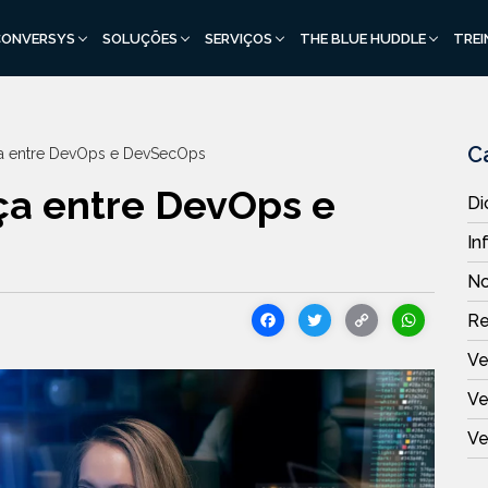
CONVERSYS
SOLUÇÕES
SERVIÇOS
THE BLUE HUDDLE
TRE
C
ça entre DevOps e DevSecOps
ça entre DevOps e
Di
In
No
Facebook
Twitter
Copy
Wh
R
Link
Ve
Ve
Ve