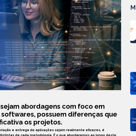
M
 sejam abordagens com foco em
 softwares, possuem diferenças que
icativa os projetos.
criação e entrega de aplicações sejam realmente eficazes, é
distintas de cada metodologia. É o que abordaremos ao longo deste